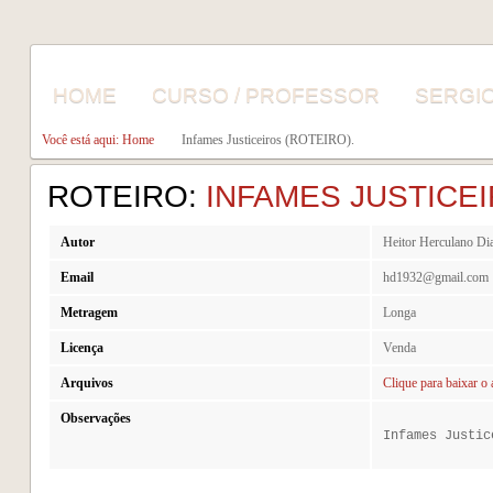
HOME
CURSO / PROFESSOR
SERGI
Você está aqui: Home
Infames Justiceiros (ROTEIRO).
ROTEIRO:
INFAMES JUSTICEI
Autor
Heitor Herculano Di
Email
hd1932@gmail.com
Metragem
Longa
Licença
Venda
Arquivos
Clique para baixar o 
Observações
Infames Justic