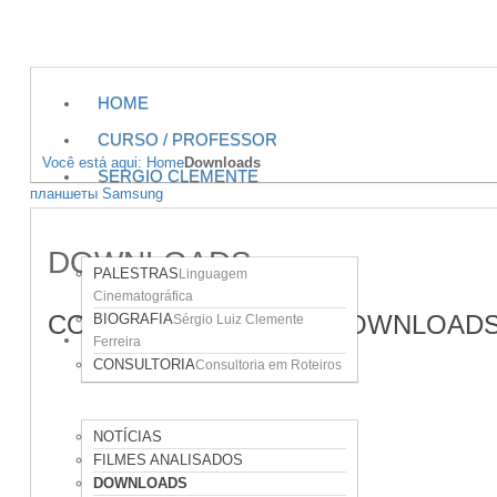
HOME
CURSO / PROFESSOR
Você está aqui: Home
Downloads
SERGIO CLEMENTE
планшеты Samsung
DOWNLOADS
PALESTRAS
Linguagem
Cinematográfica
CONFIRA ABAIXO OS DOWNLOADS
BIOGRAFIA
Sérgio Luiz Clemente
ÁREAS DO SITE
Ferreira
CONSULTORIA
Consultoria em Roteiros
NOTÍCIAS
FILMES ANALISADOS
DOWNLOADS