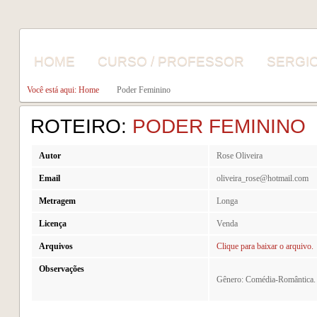
HOME
CURSO / PROFESSOR
SERGI
Você está aqui: Home
Poder Feminino
ROTEIRO:
PODER FEMININO
Autor
Rose Oliveira
Email
oliveira_rose@hotmail.com
Metragem
Longa
Licença
Venda
Arquivos
Clique para baixar o arquivo.
Observações
Gênero: Comédia-Romântica.