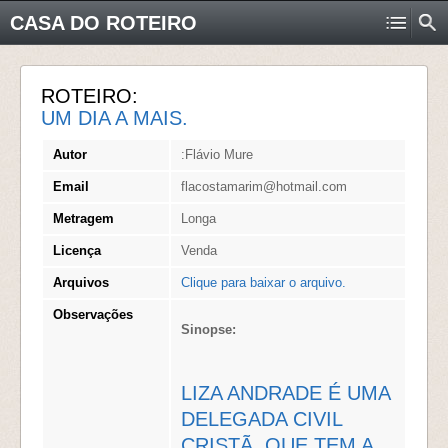
CASA DO ROTEIRO
ROTEIRO:
UM DIA A MAIS.
Autor
:Flávio Mure
Email
flacostamarim@hotmail.com
Metragem
Longa
Licença
Venda
Arquivos
Clique para baixar o arquivo.
Observações
Sinopse:
LIZA ANDRADE É UMA
DELEGADA CIVIL
CRISTÃ, QUE TEM A