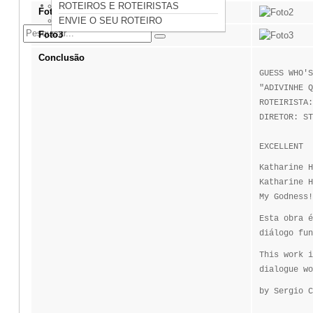
CONTATO
ROTEIROS E ROTEIRISTAS
Foto2
ENVIE O SEU ROTEIRO
Foto3
Conclusão
GUESS WHO'S
"ADIVINHE Q
ROTEIRISTA
DIRETOR: ST
EXCELLENT 
Katharine H
Katharine 
My Godness!
Esta obra é
diálogo fun
This work i
dialogue wo
by Sergio C