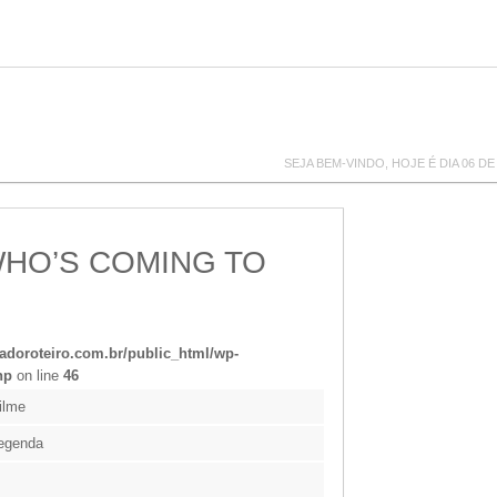
SEJA BEM-VINDO, HOJE É DIA 06 DE
HO’S COMING TO
doroteiro.com.br/public_html/wp-
hp
on line
46