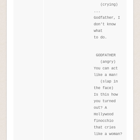
(crying)
...
Godfather, I
don't know
what
to do.
GODFATHER
(angry)
You can act
like a man!
(slap in
the face)
Is this how
you turned
out? A
Hollywood
finocchio
that cries
like a woman?