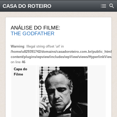
CASA DO ROTEIRO
ANÁLISE DO FILME:
THE GODFATHER
Warning
: Illegal string offset 'url' in
/home/u829391742/domains/casadoroteiro.com.br/public_html/wp
content/plugins/wpview/includes/wpView/views/HyperlinkView.p
on line
46
Capa do
Filme