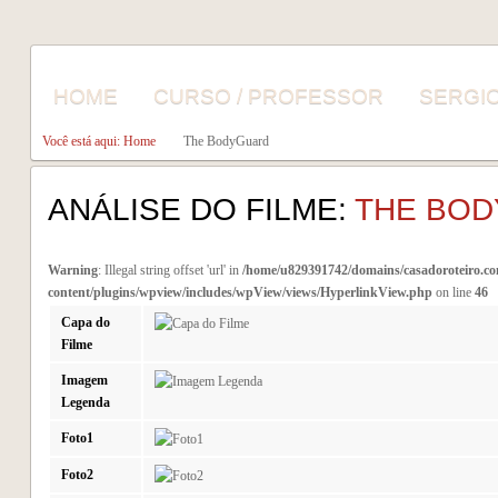
HOME
CURSO / PROFESSOR
SERGI
Você está aqui: Home
The BodyGuard
ANÁLISE DO FILME:
THE BO
Warning
: Illegal string offset 'url' in
/home/u829391742/domains/casadoroteiro.co
content/plugins/wpview/includes/wpView/views/HyperlinkView.php
on line
46
Capa do
Filme
Imagem
Legenda
Foto1
Foto2