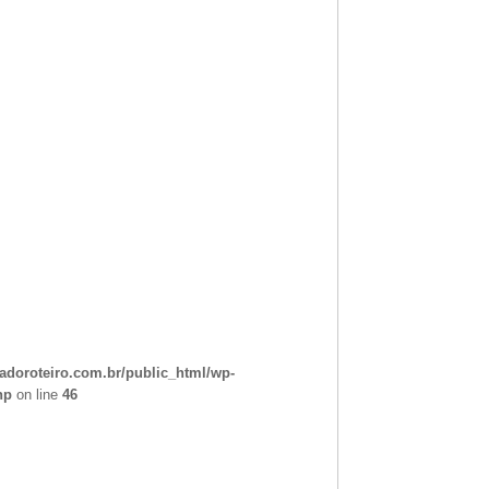
doroteiro.com.br/public_html/wp-
hp
on line
46