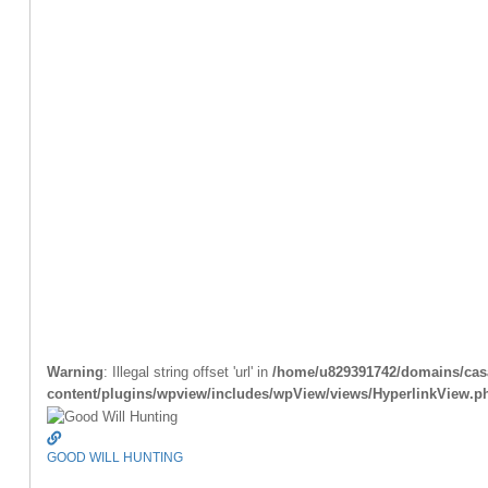
Warning
: Illegal string offset 'url' in
/home/u829391742/domains/casa
content/plugins/wpview/includes/wpView/views/HyperlinkView.p
GOOD WILL HUNTING