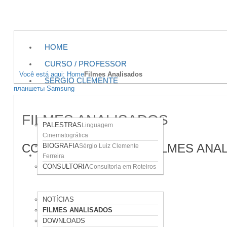
HOME
CURSO / PROFESSOR
Você está aqui: Home
Filmes Analisados
SERGIO CLEMENTE
планшеты Samsung
FILMES ANALISADOS
PALESTRAS
Linguagem
Cinematográfica
CONFIRA ABAIXO OS FILMES ANA
BIOGRAFIA
Sérgio Luiz Clemente
ÁREAS DO SITE
Ferreira
CONSULTORIA
Consultoria em Roteiros
NOTÍCIAS
FILMES ANALISADOS
DOWNLOADS